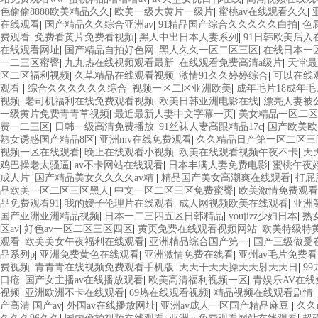
色偷偷8888欧美精品久久
|
欧美一级大黄片一级片
|
蜜桃av在线观看久久
|
在线观看
|
国产精品久久综合亚洲av
|
91精品国产综合久久久久久白拍
|
色
费观看
|
免费看黄片免费看视频
|
黑人中出日本人妻系列
|
91日韩欧美后入
在线观看网址
|
国产精品自拍好色网
|
黑人久久一区二区三区
|
在线日本一
一二三区蜜臀
|
九九热在线视频观看最新
|
在线观看免费高清a级片
|
天堂最
区二区福利视频
|
久草精品在线观看视频
|
激情91久久婷婷综合
|
可以在线
观看
|
综合久久久久久久综合
|
视频一区二区亚洲欧美
|
成年毛片18成年毛
视频
|
老司机福利在线免费观看视频
|
欧美日韩亚洲电影在线
|
漂亮人妻被
一级黄片免费青青草视频
|
最近最新人妻中文字幕一页
|
美女精品一区二区
费一二三区
|
日韩一级高清免费播放
|
91丝袜人妻高跟精品17c
|
国产欧美欧
熟女诱惑国产精品8区
|
亚洲mv在线免费观看
|
久久精品日产第一区二区三
视频一区在线观看
|
晚上在线观看小视频
|
欧美在线观看视频午夜不卡
|
天
鸡巴操老太骚逼
|
av不卡网站在线观看
|
日本丰满人妻免费电影
|
蜜桃午夜
成人片
|
国产精品美女久久久久av精
|
精品国产美女高潮爽在线观看
|
打屁
品欧美一区二区三区黑人
|
中文一区二区三区免费蜜臀
|
欧美激情免费观看
品免费观看91
|
我的嫂子伦理片在线观看
|
成人网视频欧美在线观看
|
亚洲
国产亚洲亚洲精品视频
|
日本一二三四五区日韩精品
|
youjizz少妇日本
|
熟
区av
|
好色av一区二区三区四区
|
黄页免费在线观看视频网站
|
欧美特级特黄a
观看
|
欧美美女午夜福利在线观看
|
亚洲精品综合国产第一
|
国产三级做爰
品系列p
|
亚洲免费黄色在线观看
|
亚洲激情免费在线看
|
亚州av毛片免费看
费视频
|
青青青在线视频免费观看手机版
|
天天干天天操天天射天天日
|
9
口疮
|
国产女主播av在线播放观看
|
欧美高清福利视频一区
|
青娱乐AV在
视频
|
亚洲欧洲不卡在线观看
|
69热在线观看视频
|
精品视频在线观看剧情
|
产高清 国产av
|
外国av在线播放网址
|
亚洲av成人一区国产精品麻豆
|
久久