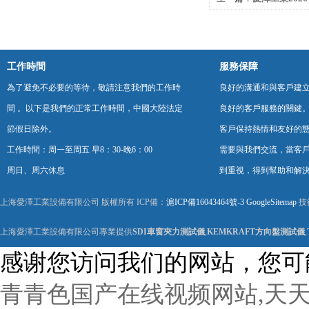
及庫存——R.K.CONT
工作時間
服務保障
為了避免不必要的等待，敬請注意我們的工作時
良好的溝通和與客戶建
間 。以下是我們的正常工作時間，中國大陸法定
良好的客戶服務的關鍵
節假日除外。
客戶保持熱情和友好的
工作時間：周一至周五 早8：30-晚6：00
需要與我們交流，當客
周日、周六休息
到重視，得到幫助和解
上海愛澤工業設備有限公司 版權所有 ICP備：
滬ICP備16043464號-3
GoogleSitemap
技
上海愛澤工業設備有限公司專業提供
SDI車窗夾力測試儀
,
KEMKRAFT方向盤測試儀
,
感谢您访问我们的网站，您可
青青色国产在线视频网站,天