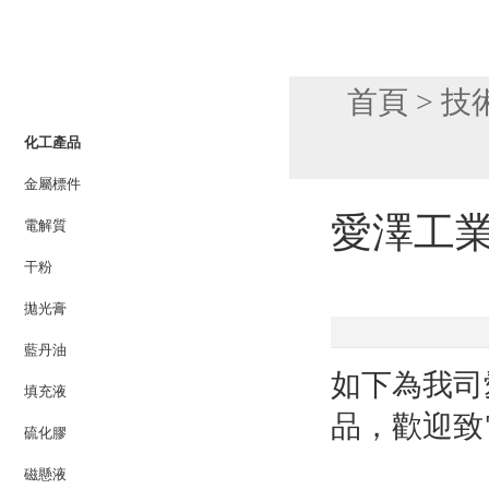
產品列表
首頁
>
技
PRODUCTS LIST
化工產品
金屬標件
愛澤工業
電解質
干粉
拋光膏
藍丹油
如下為我司
填充液
品，歡迎致
硫化膠
磁懸液