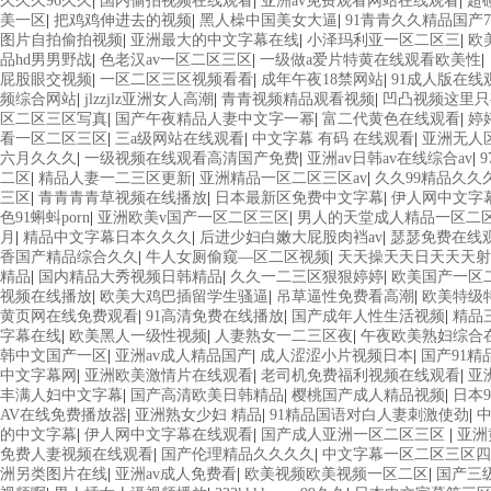
久久久96久久
|
国内偷拍视频在线观看
|
亚洲av免费观看网站在线观看
|
超
美一区
|
把鸡鸡伸进去的视频
|
黑人橾中国美女大逼
|
91青青久久精品国产7
图片自拍偷拍视频
|
亚洲最大的中文字幕在线
|
小泽玛利亚一区二区三
|
欧
品hd男男野战
|
色老汉av一区二区三区
|
一级做a爱片特黄在线观看欧美性
|
屁股眼交视频
|
一区二区三区视频看看
|
成年午夜18禁网站
|
91成人版在线观
频综合网站
|
jlzzjlz亚洲女人高潮
|
青青视频精品观看视频
|
凹凸视频这里只
区二区三区写真
|
国产午夜精品人妻中文字一幂
|
富二代黄色在线观看
|
婷
看一区二区三区
|
三a级网站在线观看
|
中文字幕 有码 在线观看
|
亚洲无人
六月久久久
|
一级视频在线观看高清国产免费
|
亚洲av日韩av在线综合av
|
二区
|
精品人妻一二三区更新
|
亚洲精品一区二区三区av
|
久久99精品久久
三区
|
青青青青草视频在线播放
|
日本最新区免费中文字幕
|
伊人网中文字
色91蝌蚪porn
|
亚洲欧美v国产一区二区三区
|
男人的天堂成人精品一区二
月
|
精品中文字幕日本久久久
|
后进少妇白嫩大屁股肉裆av
|
瑟瑟免费在线
香国产精品综合久久
|
牛人女厕偷窥—区二区视频
|
天天操天天日天天天射
精品
|
国内精品大秀视频日韩精品
|
久久一二三区狠狠婷婷
|
欧美国产一区
视频在线播放
|
欧美大鸡巴插留学生骚逼
|
吊草逼性免费看高潮
|
欧美特级特
黄页网在线免费观看
|
91高清免费在线播放
|
国产成年人性生活视频
|
精品
字幕在线
|
欧美黑人一级性视频
|
人妻熟女一二三区夜
|
午夜欧美熟妇综合
韩中文国产一区
|
亚洲av成人精品国产
|
成人涩涩小片视频日本
|
国产91
中文字幕网
|
亚洲欧美激情片在线观看
|
老司机免费福利视频在线观看
|
亚
丰满人妇中文字幕
|
国产高清欧美日韩精品
|
樱桃国产成人精品视频
|
日本
AV在线免费播放器
|
亚洲熟女少妇 精品
|
91精品国语对白人妻刺激使劲
|
的中文字幕
|
伊人网中文字幕在线观看
|
国产成人亚洲一区二区三区
|
亚洲
免费人妻视频在线观看
|
国产伦理精品久久久久
|
中文字幕一区二区三区四
洲另类图片在线
|
亚洲av成人免费看
|
欧美视频欧美视频一区二区
|
国产三