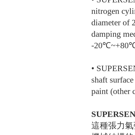
nitrogen cyl
diameter of 
damping medi
-20℃~+80℃, 
• SUPERSEN f
shaft surface
paint (other 
SUPERSE
這種張力氣