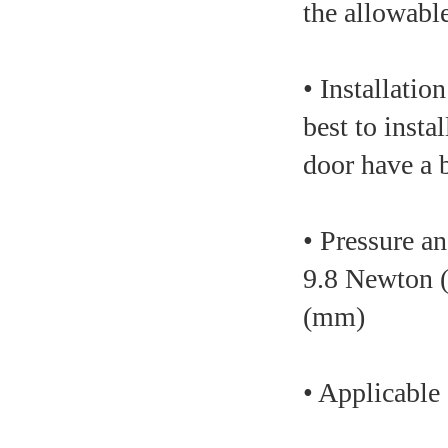
the allowabl
• Installati
best to inst
door have a b
• Pressure an
9.8 Newton (
(mm)
• Applicable