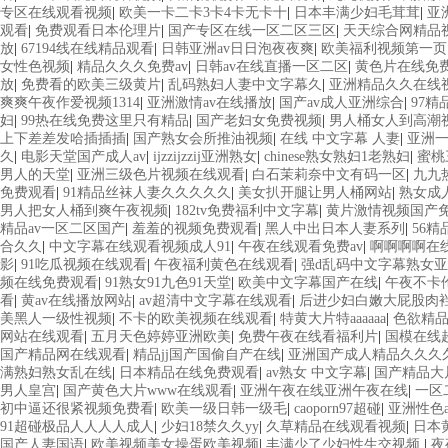
专区在线观看视频
|
欧美一卡二卡3卡4卡无卡十
|
日本丰满少妇毛茸茸
|
亚
观看
|
免费观看日本伦理片
|
国产专区在线一区二区三区
|
天天综合网精品
放
|
67194线在线精品观看
|
日韩亚洲av日日泡夜夜爽
|
欧美福利视频第一页
女性色视频
|
精品久久久免费av
|
日韩av在线直播一区二区
|
黄色片在线免
放
|
免费看的欧美三级黄片
|
乱码熟妇人妻中文字幕久
|
亚洲精品久久在线
爽爽午夜作爱视频1314
|
亚洲激情av在线播放
|
国产av成人亚洲综合
|
97
妇
|
99热在线免费这里只有精品
|
国产老妇女免费视频
|
男人桶女人到高潮
上下差差发哈插插插
|
国产熟女会所推油视频
|
在线 中文字幕 人妻
|
亚洲
久
|
电影天堂国产成人av
|
ijzzijzzij亚洲熟女
|
chinese熟女熟妇1老熟妇
|
蜜桃
男人的天堂
|
亚洲三级色片视频在线观看
|
白石茉莉奈中文有码一区
|
九九
免费观看
|
91精品丝袜人妻久久久久久
|
美女扒开腿让男人桶网站
|
熟女成
男人把女人桶到爽午夜视频
|
182tv免费福利中文字幕
|
黄片激情视频国产
精品av一区二区国产
|
羞羞的视频免费观看
|
黑人中出日本人妻系列
|
56
合久久
|
中文字幕在线观看视频成人91
|
午夜在线观看免费av
|
啊啊啊啊在
影
|
91吃瓜视频在线观看
|
午夜福利黄色在线观看
|
强d乱码中文字幕熟女
频在线免费观看
|
91熟女91九色91天堂
|
欧美中文字幕国产在线
|
午夜不卡
看
|
黄av在线播放网站
|
av超清中文字幕在线观看
|
后进少妇白嫩大屁股肉裆
美黑人一级性视频
|
不卡的欧美视频在线观看
|
特黄大片特aaaaaa
|
色欲精
网站在线观看
|
五月天色婷婷亚洲欧美
|
免费午夜在线看福利片
|
国模在线
国产精品网在线观看
|
精品jj国产国偷自产在线
|
亚洲国产成人精品久久久
满熟妇熟女乱在线
|
日本精品在线免费观看
|
av熟女 中文字幕
|
国产精品大
男人皇宫
|
国产黄色大片www在线观看
|
亚洲午夜在线亚洲午夜在线
|
一区
初中逼还很紧视频免费看
|
欧美一级日韩一级毛
|
caoporn97超碰
|
亚洲性色
91超碰极品人人人人成人
|
少妇18禁久久yy
|
久草精品在线观看视频
|
日本
国产人妻国语
|
欧美视频美女操蛋欧美视频
|
丰满少了少妇性生交视频
|
夜