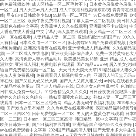
的免费视频软件
|
成人区精品一区二区毛片不卡
|
日本黄色录像黄色录像
|
一区二区
|
男人天堂av男人天堂
|
成人午夜福利视频镇东影视
|
青青青在线
线
|
网友自拍日韩欧美少妇3
|
99精品一区二区国产
|
97日在线免费观看
|
欧
一区二区三区
|
欧美午夜免费福利视频
|
字幕人妻一区二区视频
|
美日韩人
最新色在线中文字幕
|
大香蕉伊人久久在线观看
|
亚洲最快不卡av综合
|
中
大香蕉在线大香蕉
|
中文字幕乱码人妻在线观看
|
美女精品一区二区三区
|
AV一区在线观看
|
人妻精品人妻一区二区
|
亚洲s码欧洲m码国产av
|
99久
只有精品
|
日本久久道一区二区三区
|
麻花传媒MV国产免费观看视频
|
免
视频你懂的
|
亚洲高清蜜臀在线观看
|
亚洲情色成人精品视频
|
久9热精品
频
|
一区二区成人在线电影
|
亚洲欧美日韩综合成人
|
免费一级特黄特色大片8
久人妻
|
高清免费人妻aⅴ精品毛片
|
欧美极品美女18禁
|
亚洲 精品 成人 在
洲熟女
|
亚洲成人福利免费电影在线观看
|
国产精品www99
|
后入美女少妇
语自产免费精品视频一区二区
|
天天日天天摸天天草
|
91精品丝袜人妻久
交车人妻免费视频
|
免费观看男人操逼的操女人的
|
亚洲男人的天堂无码av
袜在线
|
国产又粗又硬又长又爽
|
国产又大又黄又粗又长
|
av网站在线看免
产精品丝袜美腿av
|
国产老人精品av在线
|
日本老女人的性乱生活
|
色哟哟m
日韩成人免费一级毛片
|
91综合精品久久久久久
|
日日躁夜夜躁狠狠躁av
婷婷久久综合久色综合一
|
熟妇高潮喷水在线120p
|
熟妇人妻一区二区三区
线观看
|
日本一区二区三区综合网
|
精品人妻无码午夜福利视频
|
2019年
频
|
国产99热这里有精品
|
久久热免费在线观看视频
|
深夜精品福利视频导
二区三区四区的
|
日韩免费视频一区二区
|
男人的天堂黄色在线观看
|
日本
区一二三区
|
日本mm一区二区三区高清
|
韩日精品一区中文字幕
|
国产午
欧美日韩第一页
|
国产91福利在线导航
|
亚洲精品国产综合99久久夜夜嗨
|
av在线免费观看中文字幕
|
2024国产精品高清人妻
|
国产无套水多大学生性
站免费观看ww
|
蜜桃精品噜噜噜av
|
av天堂女优日韩在线
|
高潮视频在线观