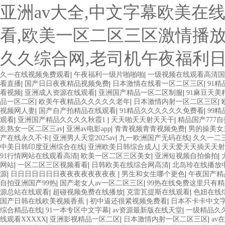
亚洲av大全,中文字幕欧美在
看,欧美一区二区三区激情播放
久久综合网,老司机午夜福利
久一在线视频免费观看
|
午夜福利一级片啪啪啪
|
一级视频在线观看高清国
看直播
|
国产日日夜夜精品视频免费
|
日本激情在线看一区二区三区
|
91
看视频
|
亚洲成人资源在线观看
|
亚洲国产精品一区二区制服
|
91麻豆天美
品一区二区
|
欧美午夜精品久久久久久老年
|
日本激情内射一区二区三区
|
视频网人妻
|
国产自产拍精品在线观看
|
91精品久久久久久久免费看
|
99
观看
|
亚洲国产精品久久久久秋霞1
|
天天啪天天射天天干
|
精品国产777自
乱熟女一区二区三av
|
亚洲av电影app
|
青青视频青青视频免费
|
男的操美女
产在线永久不卡
|
亚洲男人天堂2025av
|
九一欧洲国产无码在线
|
久久一二
中美日韩印度亚洲综合在线
|
亚洲欧美日韩综合成人
|
天天爱天天插天天射
91行情网站在线观看高清
|
欧美一区二区三区美女
|
亚洲短视频自拍偷拍
|
网站
|
一区二区三区视频看看
|
日韩欧美在线综合网高清
|
北岛玲在线播放
源
|
日日日日日日日夜夜夜夜夜夜夜夜
|
男生和女生哪个更色
|
午夜国产精
自拍亚洲国产99热
|
国产老女人av一区二区三区
|
99热在线免费这里只有
源总站在线观看
|
超碰视频免费在线播放
|
克雷瓦提斯在线观看
|
色妞在线
国产日韩在线欧美视频香蕉
|
初中逼还很紧视频免费看
|
日本不卡卡中文
综合精品在线
|
91一本专区中文字幕
|
av资源最新版在线天堂
|
一级精品久久
线观看XXXXX
|
亚洲影视精品一区二区
|
日本激情内射一区二区三区
|
av