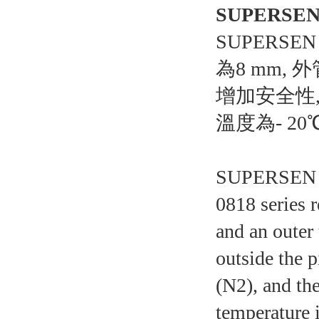
SUPERSE
SUPERS
為8 mm,
增加安全性,
溫度為- 2
SUPERSEN Fr
0818 series r
and an outer 
outside the p
(N2), and th
temperature 