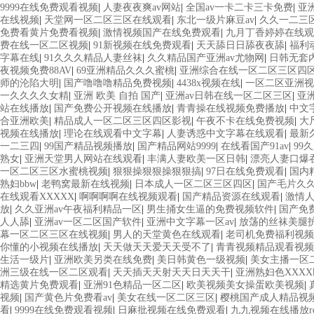
9999在线免费观看视频
|
人妻夜夜爽av网站
|
全国av一卡二卡三卡免费
|
亚
在线视频
|
天堂网一区二区三区在线观看
|
东北一级片麻豆av
|
久久一二三
免费看黄片免费看视频
|
激情视频国产在线免费观看
|
九月丁香婷婷在线观
费在线一区二区视频
|
91新视频在线免费观看
|
天天舔日日舔夜夜舔
|
福利
字幕在线
|
91久久久精品人妻丝袜
|
久久精品国产亚洲av尤物网
|
日韩无套
夜视频免费88AV
|
69亚洲精品久久久蜜桃
|
亚洲综合在线一区二区三区四
师的沦陷大明
|
国产噜噜噜精品免费视频
|
4438x视频在线
|
一区二区亚洲视
一久久久久女精
|
亚洲 欧美 自拍 国产
|
亚洲av日韩在线一区二区三区
|
亚洲
站在线播放
|
国产免费公开视频在线播放
|
青青操在线视频免费播放
|
中文
合亚洲欧美
|
精品成人一区二区三区四区影视
|
午夜不卡在线免费视频
|
大
视频在线播放
|
理论在线观看中文字幕
|
人妻诱惑中文字幕在线观看
|
最新
一二三四
|
99国产精品视频播放
|
国产精品网站9999
|
在线看国产91av
|
99
熟女
|
亚洲天堂男人网站在线观看
|
丰满人妻欧美一区日韩
|
漂亮人妻口爆
一区二区三区水蜜桃视频
|
狠狠操狠狠操狠狠搞
|
97日在线免费观看
|
国内
熟妇bbw
|
老鸭窝最新在线视频
|
日本成人一区二区三区四区
|
国产毛片久
在线观看XXXXX
|
啊啊啊啊在线视频观看
|
国产精品资源在线观看
|
激情人
放
|
久久亚洲av午夜福利精品一区
|
男生捅女生逼的免费视频软件
|
国产免
人人舔
|
亚洲av一区二区国产软件
|
亚洲中文字幕一区av
|
放荡的丝袜美腿
幕一区二区三区在线视频
|
男人的天堂黄色在线观看
|
老司机免费福利视频
你懂的小视频在线播放
|
天天做天天爱天天受不了
|
青青视频精品观看视频
生活一级片
|
亚洲欧美另类在线免费
|
美日韩黄色一级视频
|
美女主播一区
洲三级在线一区二区观看
|
天天插天天射天天日天天干
|
亚洲熟妇色XXX
精选黄片免费观看
|
亚洲91色精品一区二区
|
欧美视频美女操蛋欧美视频
|
视频
|
国产黄色片免费看av
|
美女在线一区二区三区
|
樱桃国产成人精品视
看
|
9999在线免费观看视频
|
日麻批视频在线免费观看
|
九九视频在线播放re