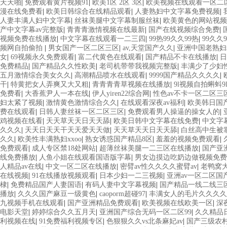
天天啪
|
免费观看黄片视频91
|
欧美1区 2区 3区
|
欧美视频在线观看一区二
漫在线免费看
|
欧美日韩综合在线精品观看
|
人妻熟妇中文字幕免费视频
|
人妻丰满人妇中文字幕
|
丝袜美腿中文字幕制服丝袜
|
欧美黄色的网站视频
产中文字幕av完整版
|
青青青激情视频在线最新
|
国产在线视频综合免费
|
视频免费在线播放
|
中文字幕在线观看一二三四
|
99热99久久99热
|
99久久
频网自拍偷拍
|
男女国产一区二区三区
|
av,天堂国产久久
|
亚洲中国老熟妇
女
|
69视频永久免费观看
|
富二代黄色在线观看
|
国产精品不卡在线播放
|
日
免费精品
|
国产精品久久性欧美
|
老司机带带我视频完整版
|
丰满少了少妇
五月激情综合美女久久
|
高潮精品喷水在线观看
|
9999国产精品久久久久
|
干
|
特黄把女人弄爽又大又粗
|
青青青青草视频在线播放
|
9l视频自拍蝌蚪9
免费看
|
大香蕉尹人一本在线
|
伊人yiren22综合网
|
性色av不卡一区二区三
妇太紧了视频
|
激情黄色激情综合久久
|
在线观看深夜av福利
|
欧美韩日国
费在线观看
|
日韩人妻丝袜一区二区三区
|
免费观看男人操逼的操女人的
|
鸡视频在线看
|
天天草天天日天天舔
|
欧美日韩中文字幕在线免费
|
中文字
久久久
|
天天日天天干天天爱天天做
|
天天草天天日天天舔
|
白丝高中生被
久久
|
欧美性丰满熟妇xxoo
|
熟女诱惑国产精品8区
|
羞羞的视频免费观看
|
免费观看
|
成人专区禁18处网站
|
超薄丝袜美腿一二三区在线播放
|
国产亚
线免费播放
|
人鱼小姐在线观看国语版字幕
|
男女边摸边吃奶边做视频免费
人精品av在线
|
中文一区二区在线播放
|
密臂av性久久久久蜜臂av
|
老鸭窝
在线视频
|
91在线播放视频观看
|
日本少妇一二三视频
|
亚洲av一区二区国
棣
|
免费精品国产人妻国语
|
有码人妻中文字幕视频
|
国产精品一线二线三
播放
|
久久久国产麻豆一级黄色
|
caoporm超碰97
|
丰满女人的毛片久久久久
九视频手机在线观看
|
国产亚洲精品免费观看
|
欧美视频在线欧美一区
|
深
电影天堂
|
婷婷综合久久五月天
|
亚洲国产综合无码一区二区99
|
久久精品
利视频在线
|
91免费福利视频专区
|
色狠狠久久vs北条麻妃av
|
国产三级农