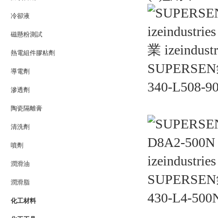
冷卻液
磁懸粉測試
熱電組件膠粘劑
SUPERSEN
導電劑
340-L508-9
滲透劑
陶瓷隔離膏
清洗劑
噴劑
潤滑油
SUPERSEN
潤滑脂
430-L4-500
化工材料