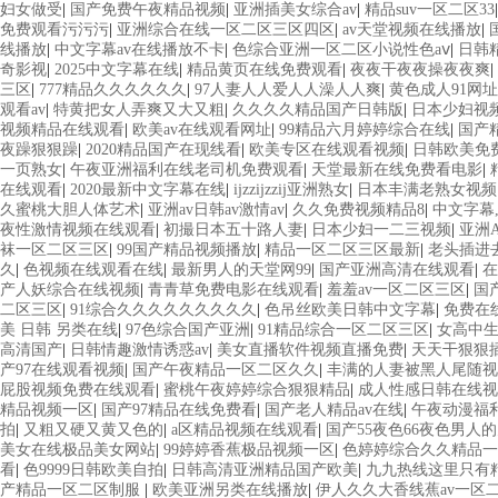
妇女做受
|
国产免费午夜精品视频
|
亚洲插美女综合av
|
精品suv一区二区33
免费观看污污污
|
亚洲综合在线一区二区三区四区
|
av天堂视频在线播放
|
线播放
|
中文字幕av在线播放不卡
|
色综合亚洲一区二区小说性色aⅴ
|
日韩
奇影视
|
2025中文字幕在线
|
精品黄页在线免费观看
|
夜夜干夜夜操夜夜爽
|
三区
|
777精品久久久久久久
|
97人妻人人爱人人澡人人爽
|
黄色成人91网
观看av
|
特黄把女人弄爽又大又粗
|
久久久久精品国产日韩版
|
日本少妇视
视频精品在线观看
|
欧美av在线观看网址
|
99精品六月婷婷综合在线
|
国产
夜躁狠狠躁
|
2020精品国产在现线看
|
欧美专区在线观看视频
|
日韩欧美免
一页熟女
|
午夜亚洲福利在线老司机免费观看
|
天堂最新在线免费看电影
|
在线观看
|
2020最新中文字幕在线
|
ijzzijzzij亚洲熟女
|
日本丰满老熟女视频
久蜜桃大胆人体艺术
|
亚洲av日韩av激情av
|
久久免费视频精品8
|
中文字幕
夜性激情视频在线观看
|
初撮日本五十路人妻
|
日本少妇一二三视频
|
亚洲
袜一区二区三区
|
99国产精品视频播放
|
精品一区二区三区最新
|
老头插进
久
|
色视频在线观看在线
|
最新男人的天堂网99
|
国产亚洲高清在线观看
|
在
产人妖综合在线视频
|
青青草免费电影在线观看
|
羞羞av一区二区三区
|
国
二区三区
|
91综合久久久久久久久久久
|
色吊丝欧美日韩中文字幕
|
免费在
美 日韩 另类在线
|
97色综合国产亚洲
|
91精品综合一区二区三区
|
女高中生
高清国产
|
日韩情趣激情诱惑av
|
美女直播软件视频直播免费
|
天天干狠狠
产97在线观看视频
|
国产午夜精品一区二区久久
|
丰满的人妻被黑人尾随视
屁股视频免费在线观看
|
蜜桃午夜婷婷综合狠狠精品
|
成人性感日韩在线视
精品视频一区
|
国产97精品在线免费看
|
国产老人精品av在线
|
午夜动漫福
拍
|
又粗又硬又黄又色的
|
a区精品视频在线观看
|
国产55夜色66夜色男人
美女在线极品美女网站
|
99婷婷香蕉极品视频一区
|
色婷婷综合久久精品一
看
|
色9999日韩欧美自拍
|
日韩高清亚洲精品国产欧美
|
九九热线这里只有
产精品一区二区制服
|
欧美亚洲另类在线播放
|
伊人久久大香线蕉av一区