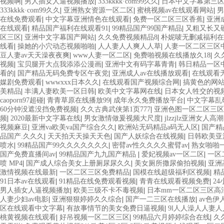
视频啊
|
男人插女人逼视频播放
|
333kkkk·com99久久
|
日本中文字幕第三
333kkkk·com99久久
|
亚洲熟女资源一区二区
|
蜜桃视频av在线观看网站
|
男
在线免费观看
|
中文字幕亚洲情色在线观看
|
免费一区二区三区香蕉
|
亚洲
在线观看
|
精品国产福利在线观看91
|
99精品国产99国产精品
|
又粗又长又
区三区
|
亚洲中文字幕国产网站
|
久久免费视频精品8
|
朴妮唛无删减福利在
线看
|
操她的小穴动态视频啪啪
|
人人妻人人爽人人草
|
人妻一区二区三区
豆人妻av天天澡夜夜爽
|
www人妻一区二区
|
免费啪视频在线播放久18
|
久
视频
|
宝贝腿开大点我添添公漫画
|
亚洲中文有码字幕青青
|
韩日精品一区
看的
|
国产精品无码免费专区午夜党
|
亚洲成人av在线播放观看
|
在线观看
媒剧免费观看
|
wwwxxx日本久久
|
在线观看国产视频综合网
|
搞黄色的网
美精品
|
丰满人妻欧美一区日韩
|
欧美中文字幕网在线
|
日本女人牲交的视
caoporn97超碰
|
青青草原在线播放99
|
成年永久免费播放平台
|
中文字幕乱码
60分钟没遮没挡免费视频
|
久久古典武侠第1页777
|
亚洲色图一区二区三区
频
|
2020最新中文字幕在线
|
男女激情做爰视频大尺度
|
jlzzjlz亚洲女人高潮
视频麻豆
|
亚洲va欧美va国产综合久久
|
欧洲站无码精品a码无人区
|
国产精
品国产.久久久
|
天天拍天天操天天色
|
国产人妖综合在线视频
|
日韩欧美亚
喷水
|
99精品国产99久久久久久久久
|
密臂av性久久久久蜜臂av
|
熟女啪啪
国产免费直播间av
|
99精品国产九九国产精品
|
爱妃视频av一区二区
|
一区
喷 MP4
|
国产成人综合美女上册厕尿尿久久
|
美女厕所撒尿偷拍视频
|
亚洲
激情视频在线最新
|
一区二区三区免费精品
|
国模在线超级福利区视频
|
精
91日本av在线观看
|
91精品在线免费观看视频
|
青青在线观看视频免费
|
2
男人插女人逼视频播放
|
欧美三级不卡不毒视频
|
日本mm一区二区三区高
人妻少妇av电影
|
亚洲狠狠婷婷久久综合
|
国产一二三区在线播放
|
av色
区在线观看中文字幕
|
有故事情节的美女免费日逼视频
|
9l人人澡人人妻人
桃黄视频在线观看
|
好吊视频一区二区三区
|
99精品六月婷婷综合在线
|
久