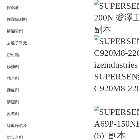
探傷液
煙霧探測劑
檢漏噴劑
去離子單元
密封脂
修補劑
SUPERSEN
粘合劑
C920M8-22
顯像劑
清潔劑
反差劑
冷鍍鋅噴漆
防咬合劑