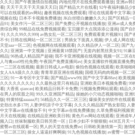
久久久
|
国产午夜激情自拍视频
|
内地伦理片在线免费观看播放
|
亚洲av韩日
看
|
天天干天天干天天操天天日
|
国产精品大片在线看
|
92午夜福利极品少
可以在线观看的av网站
|
趣夜视频在线免费观看
|
理论在线观看中文字幕
|
视频在线
|
日本不卡视频免费播放
|
JK白丝喷白嫩嫩久久久
|
国产区精品一
品91
|
美女作污一区二区三区
|
国产免费公开视频在线播放
|
亚洲av成人免
类综合网
|
99精品在线免费视频观看
|
宝贝腿开大点我添添公漫画
|
国产自
卡
|
久久久99久久999
|
av熟女乱一区二区三区
|
免费观看黄片视频91
|
国产
不卡
|
日韩在线网站一区二区三区
|
男插女下面真人视频
|
伊人成人网在线
天堂aaa一区二区
|
色视频网在线视频观看
|
久久精品伊人一区二区
|
国产九
久久
|
亚洲第一中文视频
|
亚洲最黄18禁国产
|
无套内射黑丝美女91
|
91麻
精品
|
96热成人精品国产超碰
|
我不卡亚洲视频在线视频
|
视频一区二区在
人与禽zoz0性伦免费
|
午夜国产免费直播间av
|
美女直播软件视频直播免费
一二三区在线视频
|
最新日韩成人av电影
|
偷拍色视频在线观看
|
欧美啪啪
女人AAA级久久久级
|
青青草原亚洲在线视频
|
国模无码肉肉视频一区二
三区
|
91一本专区中文字幕
|
国产精品www99
|
国产中文字幕88av
|
欧美视
久久久久久久久久
|
久久最热这里只有精品
|
亚洲欧美日本视频免费看
|
9
看
|
大香蕉 qiancao
|
欧美精品日韩不卡免费
|
污视频免费网站观看
|
精品久
在男人的双股之间
|
99久久亚洲国产精品
|
操她的小穴动态视频啪啪
|
亚洲
版
|
特黄特猛aaaaaa片
|
56精品久久一区二区三区
|
爆操美女的软件在线观
史劲出水多17P
|
人妻伊织凉子中文字幕
|
久久久久精品国产熟女影院
|
人
中文字幕av在线播放不卡
|
中文字幕av在线免费播放
|
久草免费福利视频资
月天在线视频
|
在线精品亚洲欧美日韩
|
黄色片av网站在线观看
|
亚洲成年
频入口
|
丝袜制服欧美日韩另类一区
|
日本少妇不卡狠狠狠
|
4438五月天
蜜臀av在线观看一区
|
男人的天堂在线免费av
|
日韩欧美激情第一页
|
激情
一区二区三区
|
操女人逼逼好爽啊操
|
91九色视频在线播放
|
av蜜臀一区二